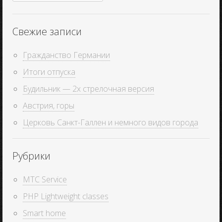
Свежие записи
Гражданство Германии
Итоги отпуска
Будильник — 2х стрелочная версия
Австрия, горы
Церковь Санкт-Галлен и немного видов города
Рубрики
MTC Service
PHP Lightweight classes
Smart home