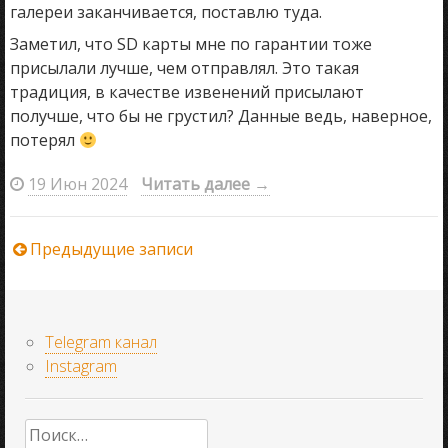
галереи заканчивается, поставлю туда.
Заметил, что SD карты мне по гарантии тоже
присылали лучше, чем отправлял. Это такая
традиция, в качестве извенений присылают
получше, что бы не грустил? Данные ведь, наверное,
потерял
19 Июн 2024
Читать далее
→
Навигация
Предыдущие записи
по
Telegram канал
записям
Instagram
Найти: