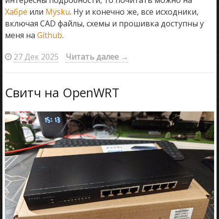
Хабре
или
Mysku
. Ну и конечно же, все исходники,
включая CAD файлы, схемы и прошивка доступны у
меня на
Github
.
27 Дек 2025
Читать далее
→
Свитч на OpenWRT