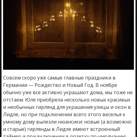
Совсем скоро уже самые главные праздники в
Германии — Рождество и Новый Год. В ноябре
обычно уже все активно украшают дома, мы тоже не
отстаем. Юля приобрела несколько новых красивых
и необычных гирлянд для украшения улицы и окон в
Лидле, но при подключении всего этого веселья к
умному дому вылезли нюансики: новые (а возможно
и старые) гирлянды в Лидле имеют встроенный
таймер и при включении в розетку по-умолчанию