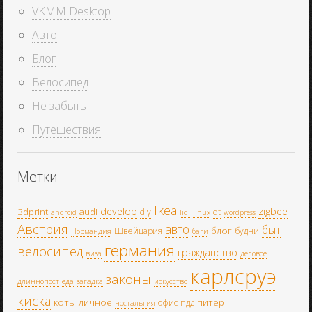
VKMM Desktop
Авто
Блог
Велосипед
Не забыть
Путешествия
Метки
Ikea
develop
zigbee
3dprint
audi
diy
qt
android
lidl
linux
wordpress
Австрия
авто
быт
блог
Швейцария
будни
Нормандия
баги
германия
велосипед
гражданство
виза
деловое
карлсруэ
законы
длиннопост
еда
загадка
искусство
киска
коты
личное
питер
офис
пдд
ностальгия