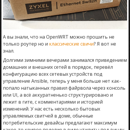
А вы знали, что на OpenWRT можно прошить не
только роутер но и
классические свичи
? Я вот не
знал.
Долгими зимними вечерами занимался приведением
домашних и внешних сетей в порядок, перевёл
конфигурацию всех сетевых устройств под
управление Ansible, теперь у меня больше нет как-
попало натыканных правил файрвола через консоль
или UI, а всё аккуратненько структурировано и
лежит в гите, с комментариями и историей
изменений. У нас есть несколько бытовых
управляемых свитчей в доме, обычные
потребительские девайсы предлагают максимум
какое-то кривое поделие в виде утилиты под винду.