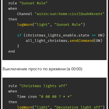
rule 
"Sunset Rule"
when

Channel
"astro:sun:home:civilDusk#event"
 t
then

logWarn
(
"light"
,
"Sunset Rule"
)
if
(
christmas_lights_enable
.
state 
==
 ON
)
{
        all_light_christmas
.
sendCommand
(
ON
)
}
end
Выключение просто по времени (в 00:00):
rule 
"Christmas lights off"
when

Time
 cron 
"0 00 00 ? * *"
then

logWarn
(
"light"
,
"Decorative light off"
)