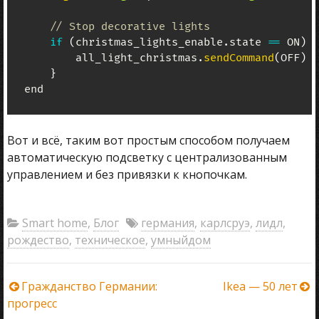
// Stop decorative lights
if
(
christmas_lights_enable
.
state 
==
 ON
)
{
        all_light_christmas
.
sendCommand
(
OFF
)
}
end
Вот и всё, таким вот простым способом получаем
автоматическую подсветку с централизованным
управлением и без привязки к кнопочкам.
Smart home
,
Блог
германия
,
карлсруэ
,
лидл
,
рождество
,
техническое
,
умныйдом
Навигация
Гражданство Германии:
Ikea — 50 лет
прогресс