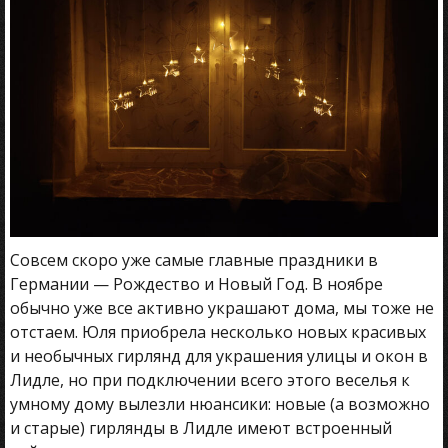
Совсем скоро уже самые главные праздники в
Германии — Рождество и Новый Год. В ноябре
обычно уже все активно украшают дома, мы тоже не
отстаем. Юля приобрела несколько новых красивых
и необычных гирлянд для украшения улицы и окон в
Лидле, но при подключении всего этого веселья к
умному дому вылезли нюансики: новые (а возможно
и старые) гирлянды в Лидле имеют встроенный