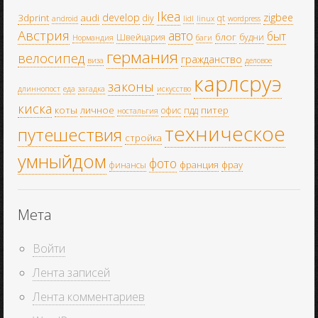
Ikea
develop
zigbee
3dprint
audi
diy
qt
android
lidl
linux
wordpress
Австрия
авто
быт
блог
Швейцария
будни
Нормандия
баги
германия
велосипед
гражданство
виза
деловое
карлсруэ
законы
длиннопост
еда
загадка
искусство
киска
коты
личное
питер
офис
пдд
ностальгия
техническое
путешествия
стройка
умныйдом
фото
франция
фрау
финансы
Мета
Войти
Лента записей
Лента комментариев