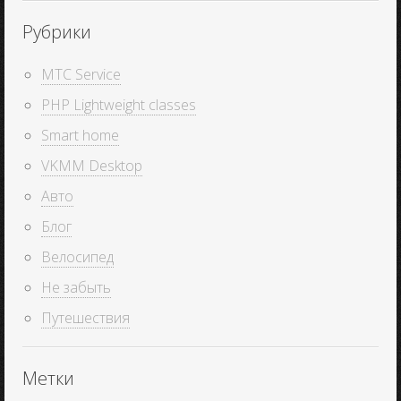
Рубрики
MTC Service
PHP Lightweight classes
Smart home
VKMM Desktop
Авто
Блог
Велосипед
Не забыть
Путешествия
Метки