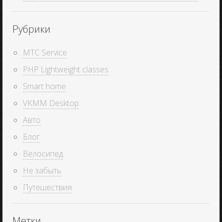
Рубрики
MTC Service
PHP Lightweight classes
Smart home
VKMM Desktop
Авто
Блог
Велосипед
Не забыть
Путешествия
Метки