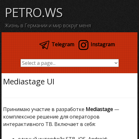
Skip
PETRO.WS
to
content
Жизнь в Германии и мир вокруг меня
Telegram
Instagram
Mediastage UI
Принимаю участие в разработке
Mediastage
—
комплексное решение для операторов
интерактивного ТВ. Включает в себя:
единый интерфейс STB, iOS, Android;