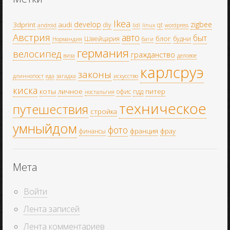
Ikea
develop
zigbee
3dprint
audi
diy
qt
android
lidl
linux
wordpress
Австрия
авто
быт
блог
Швейцария
будни
Нормандия
баги
германия
велосипед
гражданство
виза
деловое
карлсруэ
законы
длиннопост
еда
загадка
искусство
киска
коты
личное
питер
офис
пдд
ностальгия
техническое
путешествия
стройка
умныйдом
фото
франция
фрау
финансы
Мета
Войти
Лента записей
Лента комментариев