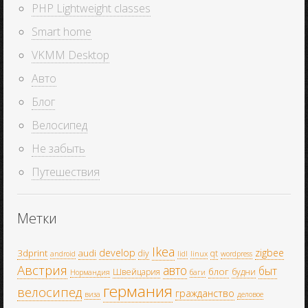
PHP Lightweight classes
Smart home
VKMM Desktop
Авто
Блог
Велосипед
Не забыть
Путешествия
Метки
Ikea
develop
zigbee
3dprint
audi
diy
qt
android
lidl
linux
wordpress
Австрия
авто
быт
блог
Швейцария
будни
Нормандия
баги
германия
велосипед
гражданство
виза
деловое