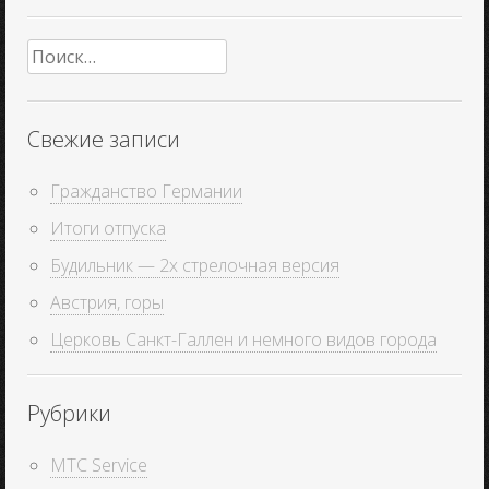
Найти:
Свежие записи
Гражданство Германии
Итоги отпуска
Будильник — 2х стрелочная версия
Австрия, горы
Церковь Санкт-Галлен и немного видов города
Рубрики
MTC Service