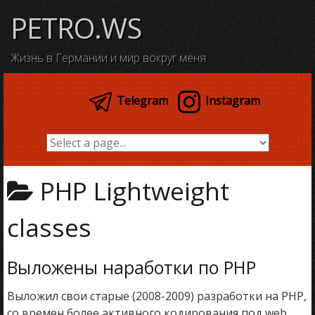
Skip
PETRO.WS
to
content
Жизнь в Германии и мир вокруг меня
Telegram
Instagram
PHP Lightweight
classes
Выложены наработки по PHP
Выложил свои старые (2008-2009) разработки на PHP,
со времен более активного кодирования под web.