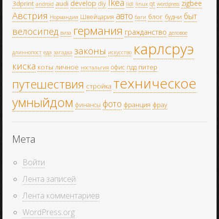
Ikea
develop
zigbee
3dprint
audi
diy
qt
android
lidl
linux
wordpress
Австрия
авто
быт
блог
Швейцария
будни
Нормандия
баги
германия
велосипед
гражданство
виза
деловое
карлсруэ
законы
длиннопост
еда
загадка
искусство
киска
коты
личное
питер
офис
пдд
ностальгия
техническое
путешествия
стройка
умныйдом
фото
франция
фрау
финансы
Мета
Войти
Лента записей
Лента комментариев
WordPress.org