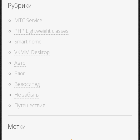
Рубрики
MTC Service
PHP Lightweight classes
Smart home
VKMM Desktop
Авто
Блог
Велосипед
Не забыть
Путешествия
Метки