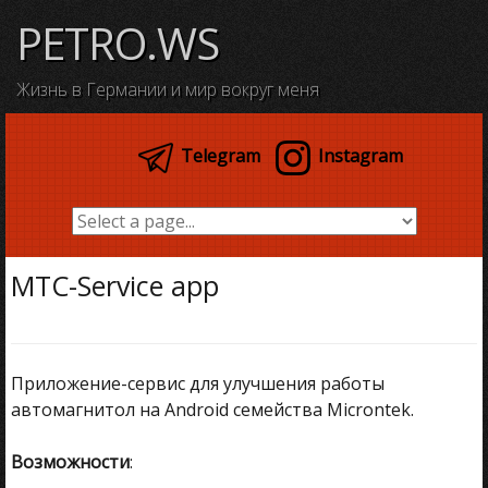
Skip
PETRO.WS
to
content
Жизнь в Германии и мир вокруг меня
Telegram
Instagram
MTC-Service app
Приложение-сервис для улучшения работы
автомагнитол на Android семейства Microntek.
Возможности
: