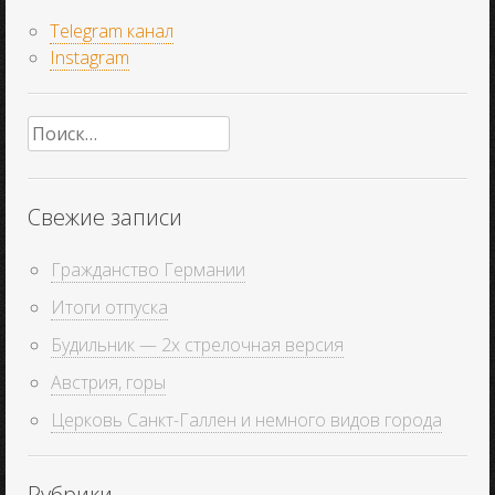
Telegram канал
Instagram
Найти:
Свежие записи
Гражданство Германии
Итоги отпуска
Будильник — 2х стрелочная версия
Австрия, горы
Церковь Санкт-Галлен и немного видов города
Рубрики