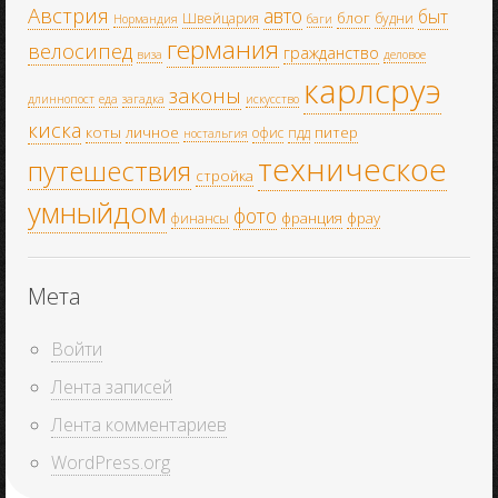
Австрия
авто
быт
блог
Швейцария
будни
Нормандия
баги
германия
велосипед
гражданство
виза
деловое
карлсруэ
законы
длиннопост
еда
загадка
искусство
киска
коты
личное
питер
офис
пдд
ностальгия
техническое
путешествия
стройка
умныйдом
фото
франция
фрау
финансы
Мета
Войти
Лента записей
Лента комментариев
WordPress.org