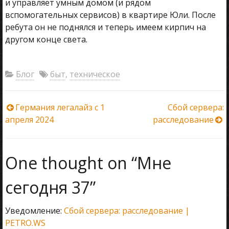
и управляет умным домом (и рядом
вспомогательных сервисов) в квартире Юли. После
ребута он не поднялся и теперь имеем кирпич на
другом конце света.
Блог
быт
,
техническое
Навигация
Германия легалайз с 1
Сбой сервера:
апреля 2024
расследование
по
записям
One thought on “
Мне
сегодня 37
”
Уведомление:
Сбой сервера: расследование |
PETRO.WS