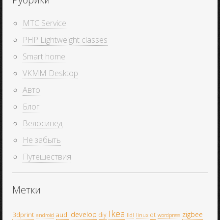
MTC Service
PHP Lightweight classes
Smart home
VKMM Desktop
Авто
Блог
Велосипед
Не забыть
Путешествия
Метки
Ikea
develop
zigbee
3dprint
audi
diy
qt
android
lidl
linux
wordpress