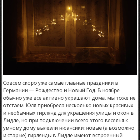
Совсем скоро уже самые главные праздники в
Германии — Рождество и Новый Год. В ноябре
обычно уже все активно украшают дома, мы тоже не
отстаем. Юля приобрела несколько новых красивых
и необычных гирлянд для украшения улицы и окон в
Лидле, но при подключении всего этого веселья к
умному дому вылезли нюансики: новые (а возможно
и старые) гирлянды в Лидле имеют встроенный