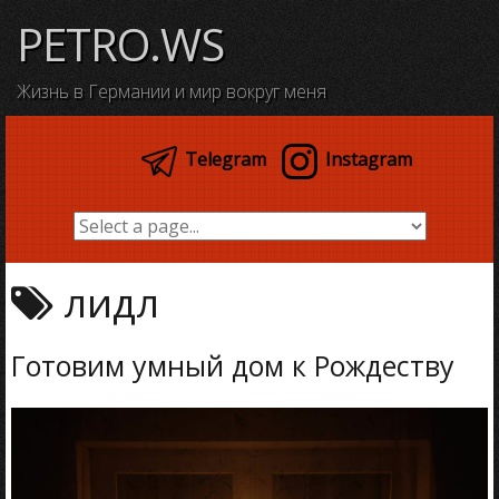
Skip
PETRO.WS
to
content
Жизнь в Германии и мир вокруг меня
Telegram
Instagram
лидл
Готовим умный дом к Рождеству