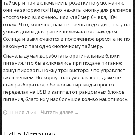
таймер и при включении в розетку по-умолчанию
они не загораются! Надо нажать кнопку для режимов
«постоянно включено» или «таймер 6ч вкл, 18ч
откл». Что, конечно, нам не очень подходит, т.к. у нас
умный дом и декорации включаются с заходом
Солнца и выключаются в положенное время, а не по
какому-то там однокнопочному таймеру.
Сначала думал доработать оригинальные блоки
питания, что бы включались при подаче питания:
зашунтировать ножку транзистора, что управляет
включением. Но корпус наглухо заклеен, даже не
стал разбираться, обе новые гирлянды просто
переделал на USB и запитал от рандомных блоков
питания, благо их у нас большое кол-во накопилось.
11 Ноя 2024
Читать далее
→
Lidl в Испании