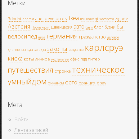
Метки
Ikea
develop
zigbee
3dprint
audi
diy
qt
android
lidl
linux
wordpress
Австрия
авто
быт
блог
Швейцария
будни
Нормандия
баги
германия
велосипед
гражданство
виза
деловое
карлсруэ
законы
длиннопост
еда
загадка
искусство
киска
коты
личное
питер
офис
пдд
ностальгия
техническое
путешествия
стройка
умныйдом
фото
франция
фрау
финансы
Мета
Войти
Лента записей