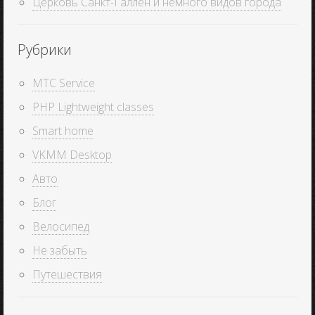
Церковь Санкт-Галлен и немного видов города
Рубрики
MTC Service
PHP Lightweight classes
Smart home
VKMM Desktop
Авто
Блог
Велосипед
Не забыть
Путешествия