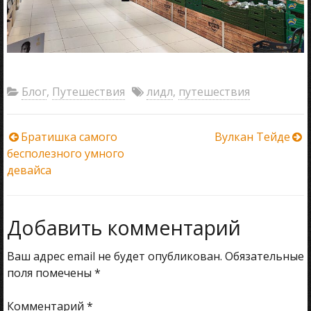
Блог
,
Путешествия
лидл
,
путешествия
Навигация
Братишка самого
Вулкан Тейде
бесполезного умного
по
девайса
записям
Добавить комментарий
Ваш адрес email не будет опубликован.
Обязательные
поля помечены
*
Комментарий
*