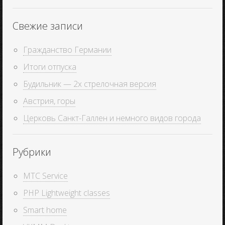
Свежие записи
Гражданство Германии
Итоги отпуска
Будильник — 2х стрелочная версия
Австрия, горы
Церковь Санкт-Галлен и немного видов города
Рубрики
MTC Service
PHP Lightweight classes
Smart home