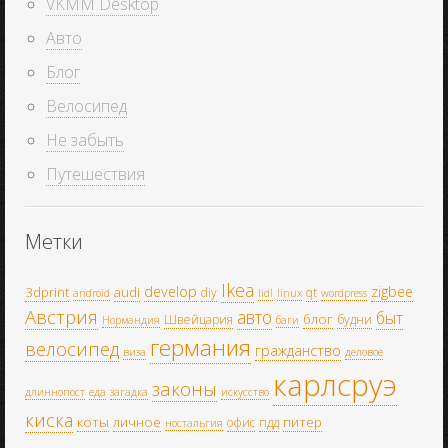
VKMM Desktop
Авто
Блог
Велосипед
Не забыть
Путешествия
Метки
Ikea
develop
zigbee
3dprint
audi
diy
qt
android
lidl
linux
wordpress
Австрия
авто
быт
блог
Швейцария
будни
Нормандия
баги
германия
велосипед
гражданство
виза
деловое
карлсруэ
законы
длиннопост
еда
загадка
искусство
киска
коты
личное
питер
офис
пдд
ностальгия