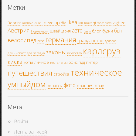
Метки
Ikea
develop
zigbee
3dprint
audi
diy
qt
android
lidl
linux
wordpress
Австрия
авто
быт
блог
Швейцария
будни
Нормандия
баги
германия
велосипед
гражданство
виза
деловое
карлсруэ
законы
длиннопост
еда
загадка
искусство
киска
коты
личное
питер
офис
пдд
ностальгия
техническое
путешествия
стройка
умныйдом
фото
франция
фрау
финансы
Мета
Войти
Лента записей