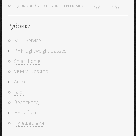
Церковь Санкт-Галлен и немного видов города
Рубрики
MTC Service
PHP Lightweight classes
Smart home
VKMM Desktop
Авто
Блог
Велосипед
Не забыть
Путешествия