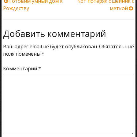
Навигация
Готовим умный дом к
Кот потерял ошейник с
Рождеству
меткой
по
записям
Добавить комментарий
Ваш адрес email не будет опубликован.
Обязательные
поля помечены
*
Комментарий
*