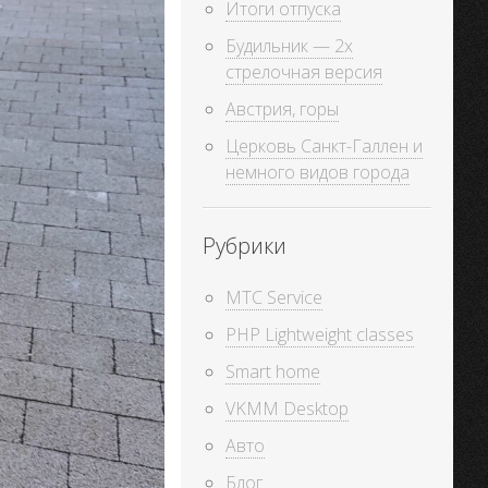
Итоги отпуска
Будильник — 2х
стрелочная версия
Австрия, горы
Церковь Санкт-Галлен и
немного видов города
Рубрики
MTC Service
PHP Lightweight classes
Smart home
VKMM Desktop
Авто
Блог