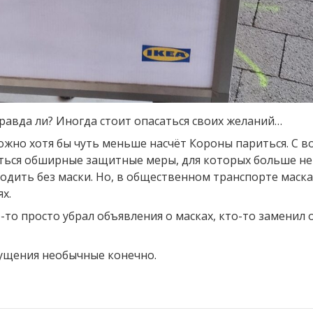
правда ли? Иногда стоит опасаться своих желаний…
ожно хотя бы чуть меньше насчёт Короны париться. С во
няться обширные защитные меры, для которых больше н
дить без маски. Но, в общественном транспорте маска
х.
то просто убрал объявления о масках, кто-то заменил 
щущения необычные конечно.