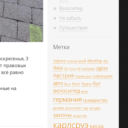
Велосипед
Не забыть
Путешествия
Метки
скресенья, 3
develop
3dprint
audi
diy
android
ет правовых
Ikea
zigbee
qt
lidl
linux
wordpress
 всё равно
Австрия
Швейцария
Нормандия
авто
быт
блог
будни
баги
оные на
велосипед
виза
германия
гражданство
деловое
длиннопост
еда
загадка
законы
искусство
карлсруэ
киска