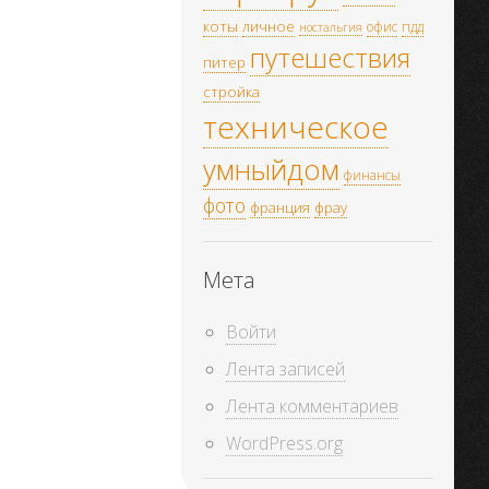
коты
личное
офис
пдд
ностальгия
путешествия
питер
стройка
техническое
умныйдом
финансы
фото
франция
фрау
Мета
Войти
Лента записей
Лента комментариев
WordPress.org