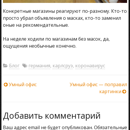
Конкретные магазины реагируют по-разному. Кто-то
просто убрал объявления о масках, кто-то заменил
оные на рекомендательные.
На неделе ходили по магазинам без масок, да,
ощущения необычные конечно.
Блог
германия
,
карлсруэ
,
коронавирус
Навигация
Умный офис
Умный офис — поправил
картинки
по
записям
Добавить комментарий
Ваш адрес email не будет опубликован.
Обязательные