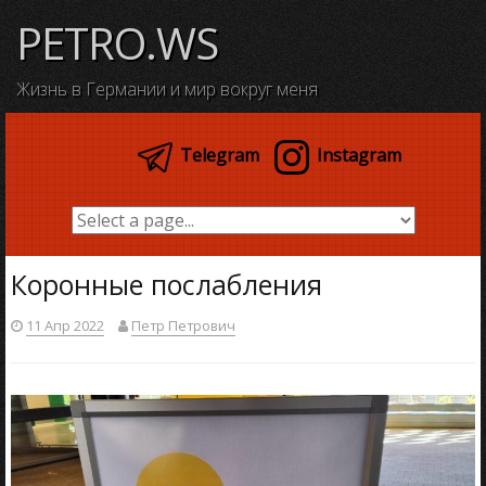
Skip
PETRO.WS
to
content
Жизнь в Германии и мир вокруг меня
Telegram
Instagram
Коронные послабления
11 Апр 2022
Петр Петрович