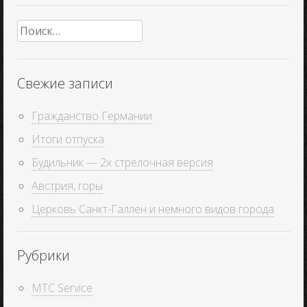
Найти:
Свежие записи
Гражданство Германии
Итоги отпуска
Будильник — 2х стрелочная версия
Австрия, горы
Церковь Санкт-Галлен и немного видов города
Рубрики
MTC Service