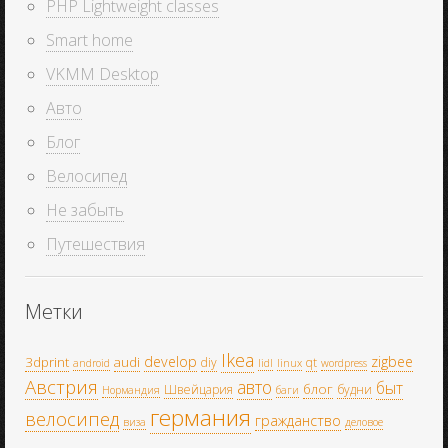
PHP Lightweight classes
Smart home
VKMM Desktop
Авто
Блог
Велосипед
Не забыть
Путешествия
Метки
Ikea
develop
zigbee
3dprint
audi
diy
qt
android
lidl
linux
wordpress
Австрия
авто
быт
блог
Швейцария
будни
Нормандия
баги
германия
велосипед
гражданство
виза
деловое