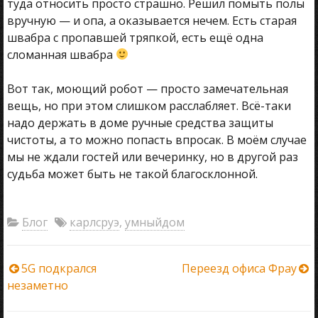
туда относить просто страшно. Решил помыть полы
вручную — и опа, а оказывается нечем. Есть старая
швабра с пропавшей тряпкой, есть ещё одна
сломанная швабра
Вот так, моющий робот — просто замечательная
вещь, но при этом слишком расслабляет. Всё-таки
надо держать в доме ручные средства защиты
чистоты, а то можно попасть впросак. В моём случае
мы не ждали гостей или вечеринку, но в другой раз
судьба может быть не такой благосклонной.
Блог
карлсруэ
,
умныйдом
Навигация
5G подкрался
Переезд офиса Фрау
незаметно
по