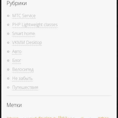
Рубрики
MTC Service
PHP Lightweight classes
Smart home
VKMM Desktop
Авто
Блог
Велосипед
Не забыть
Путешествия
Метки
Ikea