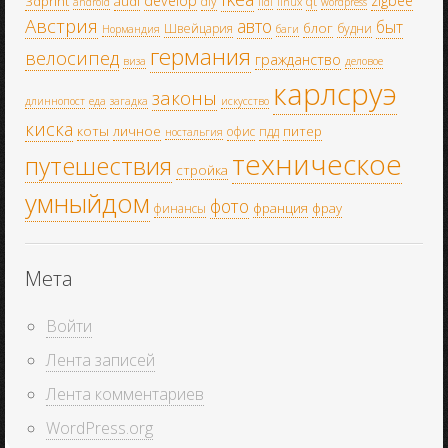
develop
zigbee
3dprint
audi
diy
qt
android
lidl
linux
wordpress
Австрия
авто
быт
блог
Швейцария
будни
Нормандия
баги
германия
велосипед
гражданство
виза
деловое
карлсруэ
законы
длиннопост
еда
загадка
искусство
киска
коты
личное
питер
офис
пдд
ностальгия
техническое
путешествия
стройка
умныйдом
фото
франция
фрау
финансы
Мета
Войти
Лента записей
Лента комментариев
WordPress.org