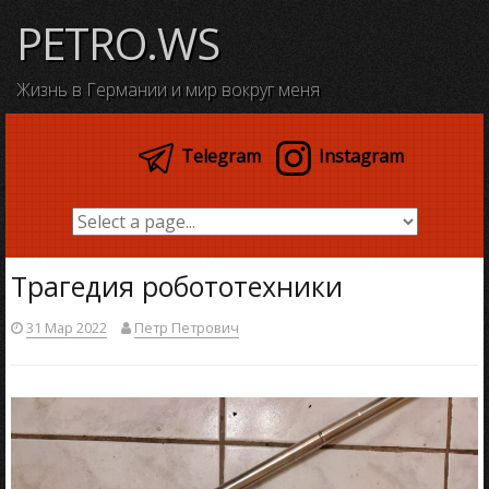
Skip
PETRO.WS
to
content
Жизнь в Германии и мир вокруг меня
Telegram
Instagram
Трагедия робототехники
31 Мар 2022
Петр Петрович