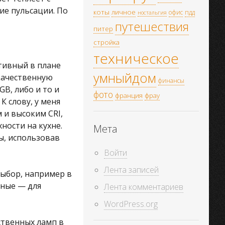
ие пульсации. По
коты
личное
офис
пдд
ностальгия
путешествия
питер
стройка
техническое
тивный в плане
умныйдом
качественную
финансы
B, либо и то и
фото
франция
фрау
К слову, у меня
 и высоким CRI,
ности на кухне.
Мета
ы, использовав
Войти
Лента записей
ыбор, например в
щные — для
Лента комментариев
WordPress.org
ственных ламп в