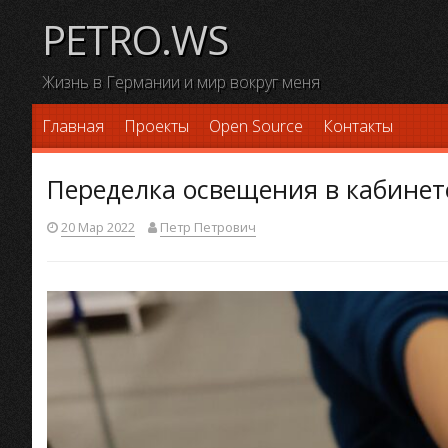
Skip
PETRO.WS
to
content
Жизнь в Германии и мир вокруг меня
Главная
Проекты
Open Source
Контакты
Переделка освещения в кабинет
20 Мар 2022
Петр Петрович