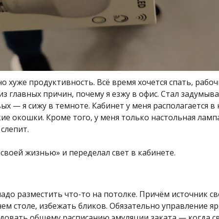
о хуже продуктивность. Всё время хочется спать, рабо
из главных причин, почему я езжу в офис. Стал задумыв
х — я сижу в темноте. Кабинет у меня располагается в 
е окошки. Кроме того, у меня только настольная лампа,
 слепит.
 своей жизнью» и переделал свет в кабинете.
адо разместить что-то на потолке. Причём источник с
ем столе, избежать бликов. Обязательно управление я
довать общему расписанию эмуляции заката — когда св