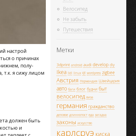
Велосипед
Не забыть
Путешествия
Метки
чий настрой
аться о причинах
develop
3dprint
audi
нижнем, полу-
diy
android
Ikea
 т.к. я сижу лицом
zigbee
qt
lidl
linux
wordpress
Австрия
Швейцария
Нормандия
авто
быт
блог
будни
баги
велосипед
виза
германия
гражданство
деловое
длиннопост
еда
загадка
вета должен быть
законы
искусство
ркостью и
карлсруэ
киска
ет теплеет с