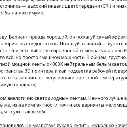
сточника — высокий индекс цветопередачи (CRI) и низк
я бы на максимуме.
ову. Вариант правда хороший, он пожалуй самый эффек
о неприятных недостатков. Пожалуй, главный — купить 
то. Они есть либо фиксированной температуры, либо RG
о всё, но просто смешной мощности. В общем, грустно. 
пной мощной ленты с 4000K нейтральным белым светом
остранства 3D принтера и как подсветка рабочей поверх
нт, отказавшись от регулировки цветовой температур
лимую подделку).
ом аналогично светодиодным лентам. Немного лучше в
ть же, из-за компактности почти все варианты маломо
 что уже такое себе.
тановился. Не мудрствуя лукаво купить несколько каче