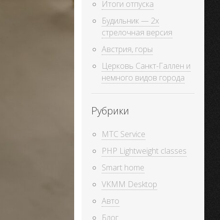
Итоги отпуска
Будильник — 2х
стрелочная версия
Австрия, горы
Церковь Санкт-Галлен и
немного видов города
Рубрики
MTC Service
PHP Lightweight classes
Smart home
VKMM Desktop
Авто
Блог