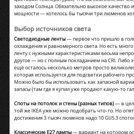
заходом Солнца. Обязательно высокое качество и
мощности — хотелось бы тысячи три люменов хот
Выбор источников света
Светодиодные ленты
— первое что пришло в гол
охлаждения и равномерного света. Но есть мног
ленту с нужными характеристиками весьма непрос
другое — но с полным покладанием на CRI. Либо эт
ещё осталось несколько метров просто великоле
которая используется для подсветки рабочего пр
Можно было бы использовать как запасной вариа
запасы (там где я купил уже продают какую-то га
Споты на потолок и стены (разных типов)
— в цел
той же IKEA уже можно подобрать что-то. Но опя
достижения 3 тысяч люменов надо 10 GU5.3 спотов,
Классические E27 лампы
— вариант на котором ос