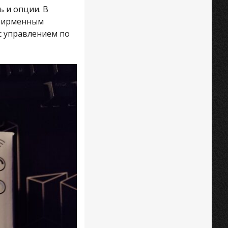
 и опции. В
 фирменным
с управлением по