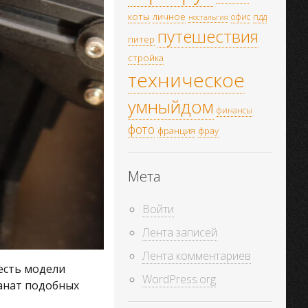
коты
личное
офис
пдд
ностальгия
путешествия
питер
стройка
техническое
умныйдом
финансы
фото
франция
фрау
Мета
Войти
Лента записей
Лента комментариев
есть модели
WordPress.org
фанат подобных