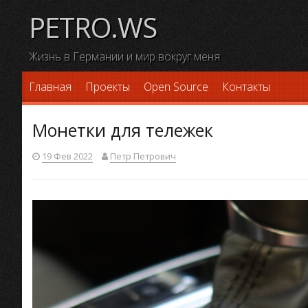
Skip
PETRO.WS
to
content
Жизнь в Германии и мир вокруг меня
Главная
Проекты
Open Source
Контакты
Монетки для тележек
19 Фев 2022
Петр Петрович