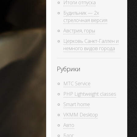
Итоги отпуска
Будильник — 2х
стрелочная версия
Австрия, горы
Церковь Санкт-Галлен и
немного видов города
Рубрики
MTC Service
PHP Lightweight classes
Smart home
VKMM Desktop
Авто
Блог