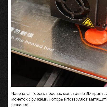
Напечатал горсть простых монеток на 3D принтер
монеток с ручками, которые позволяют вытащить 
решений.