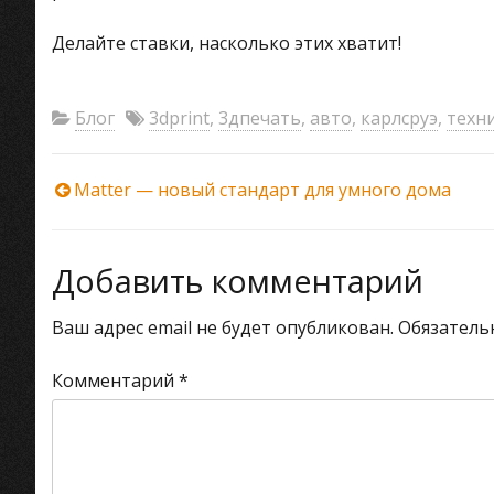
Делайте ставки, насколько этих хватит!
Блог
3dprint
,
3дпечать
,
авто
,
карлсруэ
,
техн
Навигация
Matter — новый стандарт для умного дома
по
Добавить комментарий
записям
Ваш адрес email не будет опубликован.
Обязатель
Комментарий
*