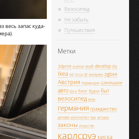
Велосипед
Не забыть
з весь запас куда-
Путешествия
ера).
Метки
develop
3dprint
audi
diy
android
Ikea
zigbee
qt
lidl
linux
wordpress
Австрия
Швейцария
Нормандия
авто
быт
блог
будни
баги
велосипед
виза
германия
гражданство
деловое
длиннопост
еда
загадка
законы
искусство
карлсруэ
киска