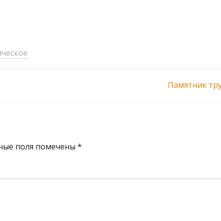
ическое
Памятник тр
ные поля помечены
*