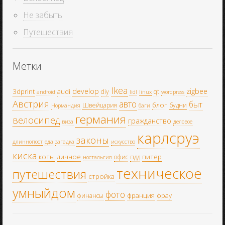
Не забыть
Путешествия
Метки
Ikea
develop
zigbee
3dprint
audi
diy
qt
android
lidl
linux
wordpress
Австрия
авто
быт
блог
Швейцария
будни
Нормандия
баги
германия
велосипед
гражданство
виза
деловое
карлсруэ
законы
длиннопост
еда
загадка
искусство
киска
коты
личное
питер
офис
пдд
ностальгия
техническое
путешествия
стройка
умныйдом
фото
франция
фрау
финансы