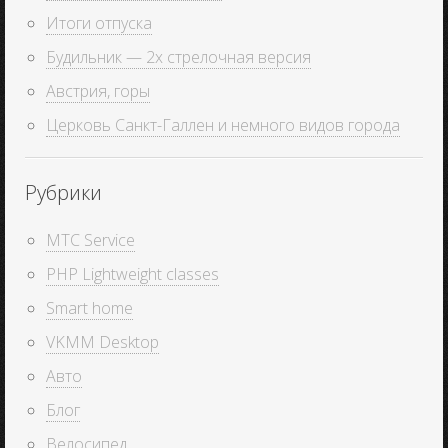
Итоги отпуска
Будильник — 2х стрелочная версия
Австрия, горы
Церковь Санкт-Галлен и немного видов города
Рубрики
MTC Service
PHP Lightweight classes
Smart home
VKMM Desktop
Авто
Блог
Велосипед