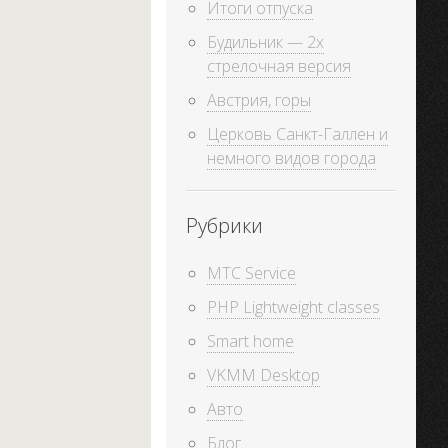
Итоги отпуска
Будильник — 2х
стрелочная версия
Австрия, горы
Церковь Санкт-Галлен и
немного видов города
Рубрики
MTC Service
PHP Lightweight classes
Smart home
VKMM Desktop
Авто
Блог