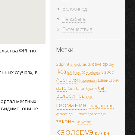
Велосипед
Не забыть
Путешествия
Метки
ельства ФРГ по
develop
3dprint
audi
diy
android
Ikea
ьных случаях, в
zigbee
qt
lidl
linux
wordpress
Австрия
Швейцария
Нормандия
авто
быт
блог
будни
баги
велосипед
виза
портал местных
германия
гражданство
, видимо, они не
деловое
длиннопост
еда
загадка
законы
искусство
карлсруэ
киска