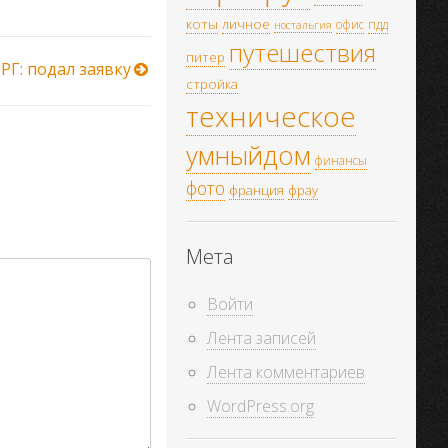
коты
личное
офис
пдд
ностальгия
путешествия
питер
РГ: подал заявку
стройка
техническое
умныйдом
финансы
фото
франция
фрау
Мета
Войти
Лента записей
Лента комментариев
WordPress.org