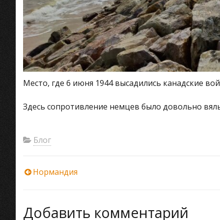
Место, где 6 июня 1944 высадились канадские вой
Здесь сопротивление немцев было довольно вялы
Блог
Навигация
Нормандия
по
Добавить комментарий