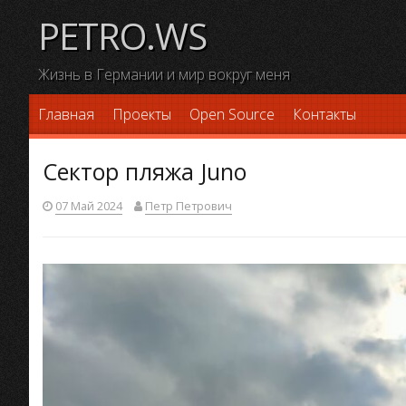
Skip
PETRO.WS
to
content
Жизнь в Германии и мир вокруг меня
Главная
Проекты
Open Source
Контакты
Сектор пляжа Juno
07 Май 2024
Петр Петрович