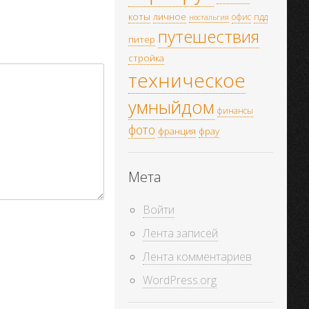
коты
личное
офис
пдд
ностальгия
путешествия
питер
стройка
техническое
умныйдом
финансы
фото
франция
фрау
Мета
Войти
Лента записей
Лента комментариев
WordPress.org