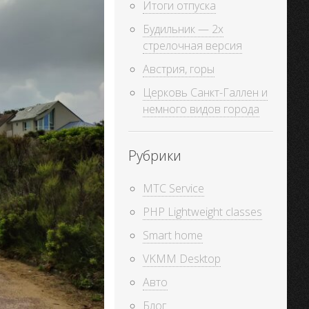
Итоги отпуска
Будильник — 2х
стрелочная версия
Австрия, горы
Церковь Санкт-Галлен и
немного видов города
Рубрики
MTC Service
PHP Lightweight classes
Smart home
VKMM Desktop
Авто
Блог