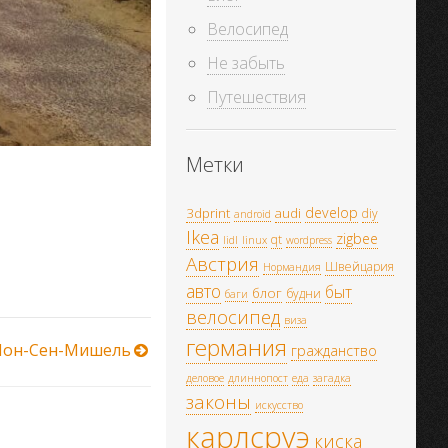
Велосипед
Не забыть
Путешествия
Метки
develop
3dprint
audi
diy
android
Ikea
zigbee
qt
lidl
linux
wordpress
Австрия
Швейцария
Нормандия
авто
быт
блог
будни
баги
велосипед
виза
германия
Мон-Сен-Мишель
гражданство
деловое
длиннопост
еда
загадка
законы
искусство
карлсруэ
киска