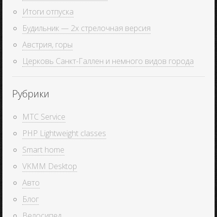
Итоги отпуска
Будильник — 2х стрелочная версия
Австрия, горы
Церковь Санкт-Галлен и немного видов города
Рубрики
MTC Service
PHP Lightweight classes
Smart home
VKMM Desktop
Авто
Блог
Велосипед