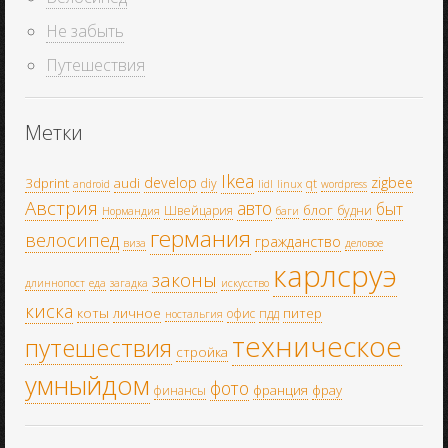
Не забыть
Путешествия
Метки
Ikea
develop
zigbee
3dprint
audi
diy
qt
android
lidl
linux
wordpress
Австрия
авто
быт
блог
Швейцария
будни
Нормандия
баги
германия
велосипед
гражданство
виза
деловое
карлсруэ
законы
длиннопост
еда
загадка
искусство
киска
коты
личное
питер
офис
пдд
ностальгия
техническое
путешествия
стройка
умныйдом
фото
франция
фрау
финансы