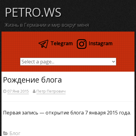
Skip
PETRO.WS
to
content
Жизнь в Германии и мир вокруг меня
Telegram
Instagram
Рождение блога
07 Янв 2015
Петр Петрович
Первая запись — открытие блога 7 января 2015 года.
Блог