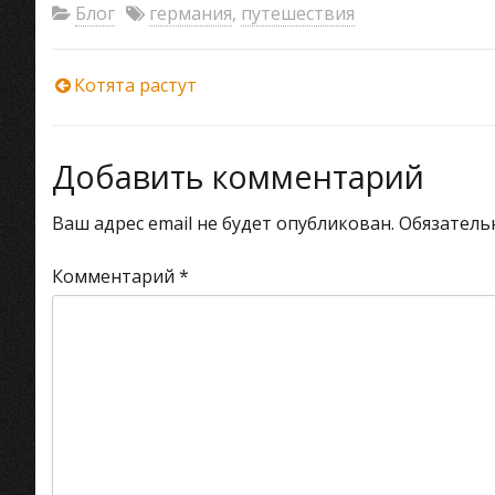
Блог
германия
,
путешествия
Навигация
Котята растут
по
Добавить комментарий
записям
Ваш адрес email не будет опубликован.
Обязатель
Комментарий
*