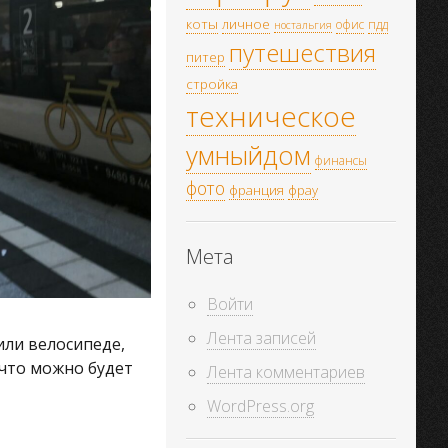
коты
личное
офис
пдд
ностальгия
путешествия
питер
стройка
техническое
умныйдом
финансы
фото
франция
фрау
Мета
Войти
Лента записей
или велосипеде,
 что можно будет
Лента комментариев
WordPress.org