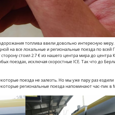
подорожания топлива ввели довольно интересную меру
дной на все локальные и региональные поезда по всей 
сторону стоил 2.7 € из нашего центра мира до центра К
юбых поездах, исключая скоростные ICE. Так что до Берл
екоторые поезда не залезть. Но мы уже пару раз ездили 
некоторые региональные поезда напоминают час-пик в