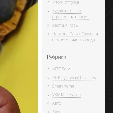
Итоги отпуска
Будильник — 2х
стрелочная версия
Австрия, горы
Церковь Санкт-Галлен и
немного видов города
Рубрики
MTC Service
PHP Lightweight classes
Smart home
VKMM Desktop
Авто
Блог