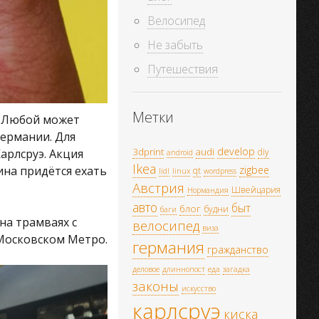
Велосипед
Не забыть
Путешествия
Метки
. Любой может
Германии. Для
develop
3dprint
audi
арлсруэ. Акция
diy
android
Ikea
ина придётся ехать
zigbee
qt
lidl
linux
wordpress
Австрия
Швейцария
Нормандия
авто
быт
блог
будни
баги
на трамваях с
велосипед
виза
 Московском Метро.
германия
гражданство
деловое
длиннопост
еда
загадка
законы
искусство
карлсруэ
киска