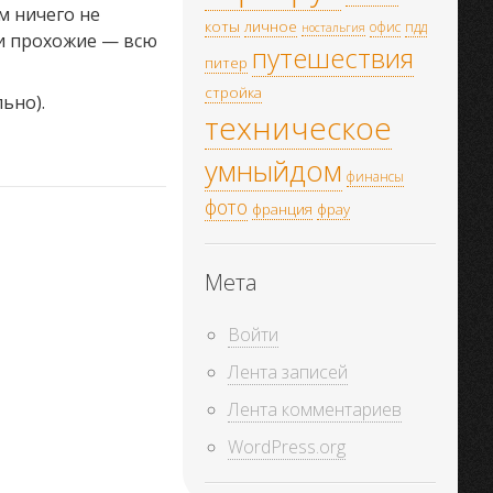
м ничего не
коты
личное
офис
пдд
ностальгия
и и прохожие — всю
путешествия
питер
стройка
ьно).
техническое
умныйдом
финансы
фото
франция
фрау
Мета
Войти
Лента записей
Лента комментариев
WordPress.org