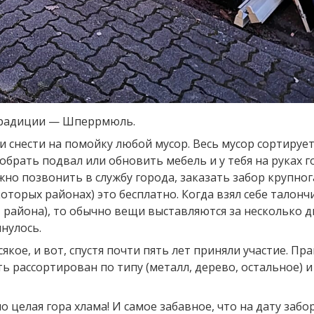
 традиции — Шперрмюль.
и снести на помойку любой мусор. Весь мусор сортируе
азобрать подвал или обновить мебель и у тебя на руках 
жно позвонить в службу города, заказать забор крупног
екоторых районах) это бесплатно. Когда взял себе талонч
района), то обычно вещи выставляются за несколько д
янулось.
кое, и вот, спустя почти пять лет приняли участие. Пра
ть рассортирован по типу (металл, дерево, остальное) 
 целая гора хлама! И самое забавное, что на дату забо