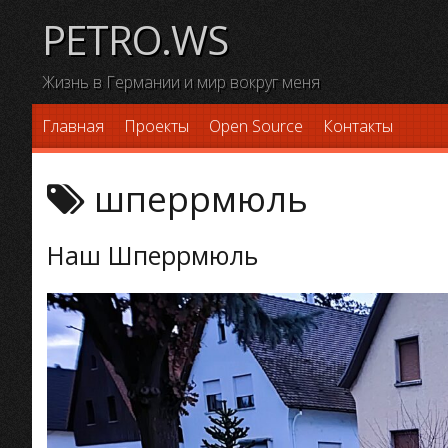
Skip
PETRO.WS
to
content
Жизнь в Германии и мир вокруг меня
Главная
Проекты
Open Source
Контакты
шперрмюль
Наш Шперрмюль