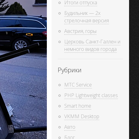
Итоги отпуска
Будильник — 2х
стрелочная версия
Австрия, горы
Церковь Санкт-Галлен и
немного видов города
Рубрики
MTC Service
PHP Lightweight classes
Smart home
VKMM Desktop
Авто
Блог