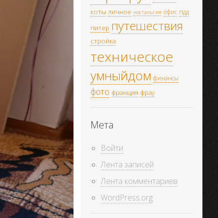
коты
личное
офис
пдд
ностальгия
путешествия
питер
стройка
техническое
умныйдом
финансы
фото
франция
фрау
Мета
Войти
Лента записей
Лента комментариев
WordPress.org