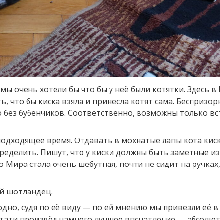
ы очень хотели бы что бы у неё были котятки. Здесь в
ять, что бы киска взяла и принесла котят сама. Бесприз
 без бубенчиков. Соответственно, возможны только вс
 подходящее время. Отдавать в мохнатые лапы кота киск
определить. Пишут, что у киски должны быть заметные и
 Мира стала очень шебутная, почти не сидит на ручках, 
ый шотландец.
дно, судя по её виду — по ей мнению мы привезли её в 
стати произвёл намного лучшее впечатление — абсолю