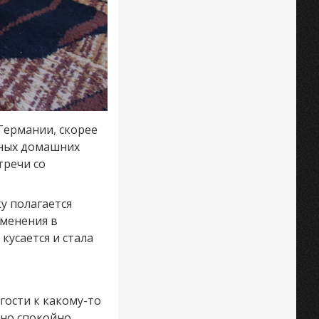
 Германии, скорее
орных домашних
тречи со
у полагается
зменения в
кусается и стала
гости к какому-то
тно спокойно