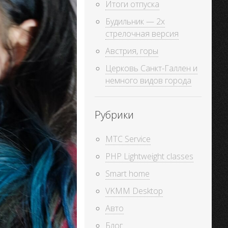
Итоги отпуска
Будильник — 2х
стрелочная версия
Австрия, горы
Церковь Санкт-Галлен и
немного видов города
Рубрики
MTC Service
PHP Lightweight classes
Smart home
VKMM Desktop
Авто
Блог