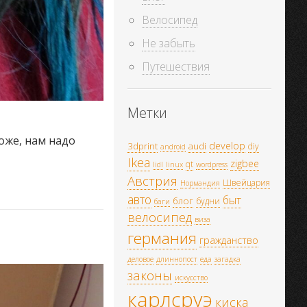
Велосипед
Не забыть
Путешествия
Метки
хоже, нам надо
develop
3dprint
audi
diy
android
Ikea
zigbee
qt
lidl
linux
wordpress
Австрия
Швейцария
Нормандия
авто
быт
блог
будни
баги
велосипед
виза
германия
гражданство
деловое
длиннопост
еда
загадка
законы
искусство
карлсруэ
киска