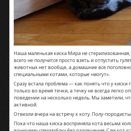
Наша маленькая киска Мира не стерилизованная, м
всего не получится просто взять и отпустить гул
животных нет вообще, а домашние все поголовно
специальными котами, которые «могут».
Сразу встала проблема — как понять что у киски
только во время течки, а течку не всегда легко 
поведении на несколько недель. Мы заметили, что
активной.
Отвезли вчера на встречу к коту. Полу-породист
Пока что наша киска восприняла кота весьма холо
вонючему спермобаку без разрешения. Сам кот к