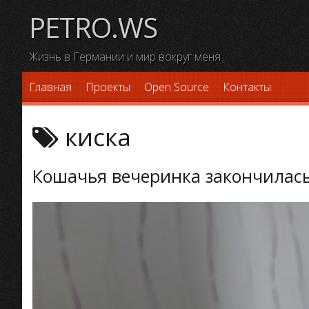
Skip
PETRO.WS
to
content
Жизнь в Германии и мир вокруг меня
Главная
Проекты
Open Source
Контакты
киска
Кошачья вечеринка закончилас