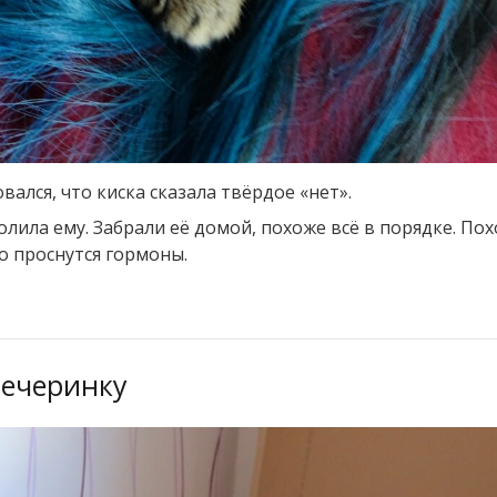
ался, что киска сказала твёрдое «нет».
олила ему. Забрали её домой, похоже всё в порядке. По
о проснутся гормоны.
вечеринку