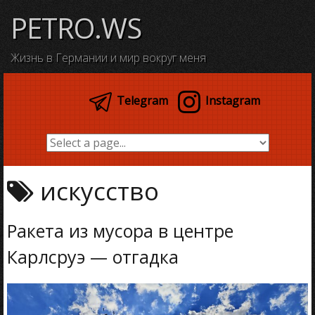
Skip
PETRO.WS
to
content
Жизнь в Германии и мир вокруг меня
Telegram
Instagram
искусство
Ракета из мусора в центре
Карлсруэ — отгадка