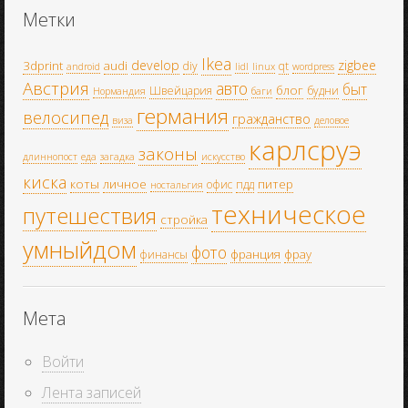
Метки
Ikea
develop
zigbee
3dprint
audi
diy
qt
android
lidl
linux
wordpress
Австрия
авто
быт
блог
Швейцария
будни
Нормандия
баги
германия
велосипед
гражданство
виза
деловое
карлсруэ
законы
длиннопост
еда
загадка
искусство
киска
коты
личное
питер
офис
пдд
ностальгия
техническое
путешествия
стройка
умныйдом
фото
франция
фрау
финансы
Мета
Войти
Лента записей