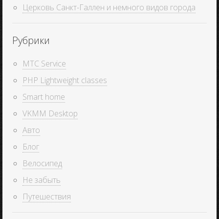
Церковь Санкт-Галлен и немного видов города
Рубрики
MTC Service
PHP Lightweight classes
Smart home
VKMM Desktop
Авто
Блог
Велосипед
Не забыть
Путешествия