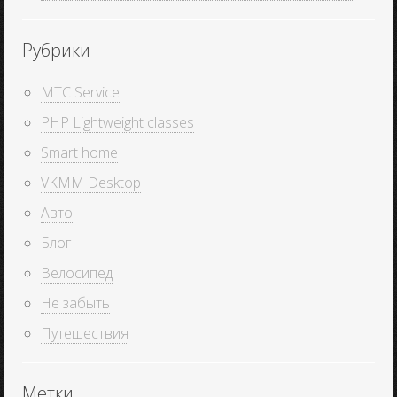
Рубрики
MTC Service
PHP Lightweight classes
Smart home
VKMM Desktop
Авто
Блог
Велосипед
Не забыть
Путешествия
Метки