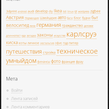
Ikea
develop
zigbee
3dprint
audi
diy
qt
android
lidl
linux
wordpress
Австрия
авто
быт
блог
Швейцария
будни
Нормандия
баги
германия
велосипед
гражданство
виза
деловое
карлсруэ
законы
длиннопост
еда
загадка
искусство
киска
коты
личное
питер
офис
пдд
ностальгия
техническое
путешествия
стройка
умныйдом
фото
франция
фрау
финансы
Мета
Войти
Лента записей
Лента комментариев