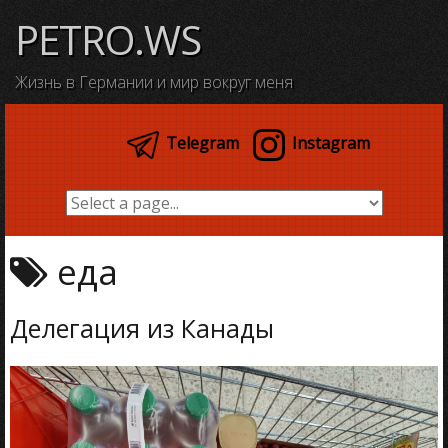
Skip
PETRO.WS
to
content
Жизнь в Германии и мир вокруг меня
Telegram
Instagram
еда
Делегация из Канады