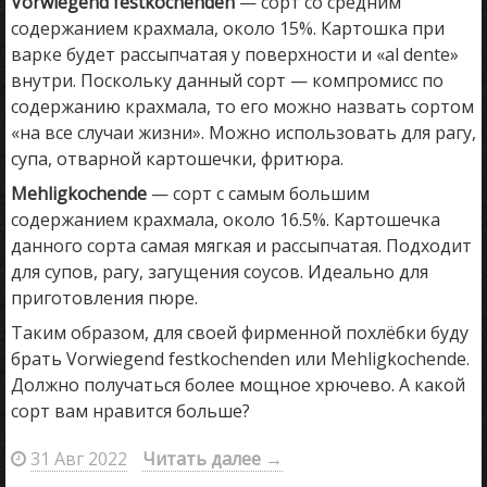
Vorwiegend festkochenden
— сорт со средним
содержанием крахмала, около 15%. Картошка при
варке будет рассыпчатая у поверхности и «al dente»
внутри. Поскольку данный сорт — компромисс по
содержанию крахмала, то его можно назвать сортом
«на все случаи жизни». Можно использовать для рагу,
супа, отварной картошечки, фритюра.
Mehligkochende
— сорт с самым большим
содержанием крахмала, около 16.5%. Картошечка
данного сорта самая мягкая и рассыпчатая. Подходит
для супов, рагу, загущения соусов. Идеально для
приготовления пюре.
Таким образом, для своей фирменной похлёбки буду
брать Vorwiegend festkochenden или Mehligkochende.
Должно получаться более мощное хрючево. А какой
сорт вам нравится больше?
31 Авг 2022
Читать далее
→