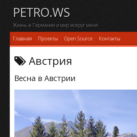
Skip
PETRO.WS
to
content
Жизнь в Германии и мир вокруг меня
Главная
Проекты
Open Source
Контакты
Австрия
Весна в Австрии