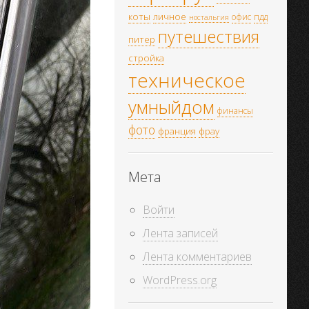
коты
личное
офис
пдд
ностальгия
путешествия
питер
стройка
техническое
умныйдом
финансы
фото
франция
фрау
Мета
Войти
Лента записей
Лента комментариев
WordPress.org