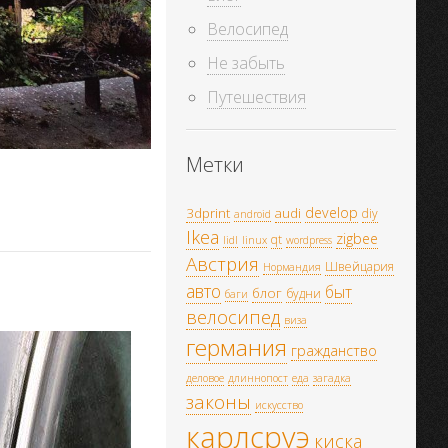
Велосипед
Не забыть
Путешествия
Метки
develop
3dprint
audi
diy
android
Ikea
zigbee
qt
lidl
linux
wordpress
Австрия
Швейцария
Нормандия
авто
быт
блог
будни
баги
велосипед
виза
германия
гражданство
деловое
длиннопост
еда
загадка
законы
искусство
карлсруэ
киска