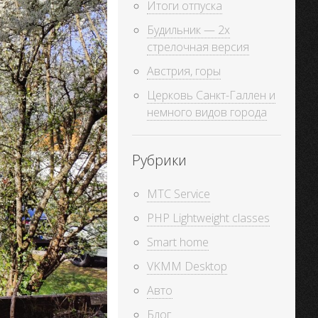
Итоги отпуска
Будильник — 2х
стрелочная версия
Австрия, горы
Церковь Санкт-Галлен и
немного видов города
Рубрики
MTC Service
PHP Lightweight classes
Smart home
VKMM Desktop
Авто
Блог